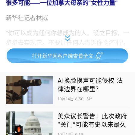
很多可能——一位加拿大母亲的“女性力量”
新华社记者林威
“你可以成为任何你想成为的人。设立目标，一
步步去实现它。不要让任何人告诉你‘你不行’，
也不要听信自己内心的负面声音。”加拿大渥太
打开新华网客户端查看全文
华的佩姬·西利在接受记者采访时说出自己的人
生感悟。
AI换脸换声可能侵权 法
西利是加拿大唯一一位女性跆拳道黑带九段大
律边界在哪里？
师，也是在卫生科研一线耕耘数十年的研究人
10月14日 8:50
8评
员。多年来，她以坚韧和热情，在人生舞台上
不断突破自我，展现女性的力量与智慧。
美众议长警告：此次政府
“关门”可能有史以来最久
23岁那年，大学毕业的西利为寻找一项有趣的
10月14日 6:19