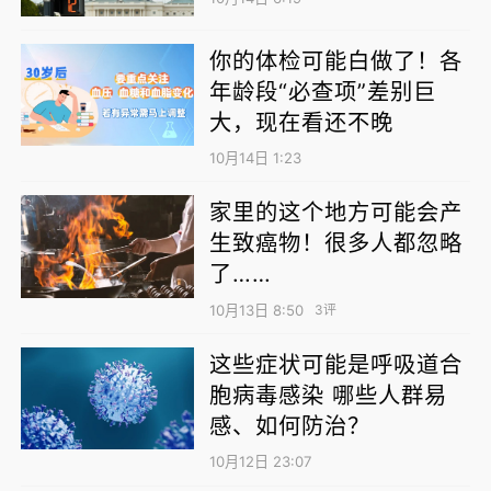
运动，偶然走进了一家跆拳道馆。从穿上道服
的那一刻起，一段长达37年的旅程就此开启。
你的体检可能白做了！各
跆拳道不仅塑造了她的体魄，更锤炼了她的意
年龄段“必查项”差别巨
大，现在看还不晚
志。
10月14日 1:23
“跆拳道教会了我自信、领导力以及如何与人相
家里的这个地方可能会产
处。”西利说，这些品质贯穿了她的个人生活和
生致癌物！很多人都忽略
职业生涯。
了……
1992年的一场世界级大赛让西利终生难忘。当
10月13日 8:50
3评
时，她一路过关斩将，最终却只摘得银牌，这
这些症状可能是呼吸道合
让她一度深陷与金牌失之交臂的遗憾中。
胞病毒感染 哪些人群易
感、如何防治？
“多年后我才明白，我应该为自己骄傲。”这段
经历让西利学会了反思，也让她在后来的跆拳
10月12日 23:07