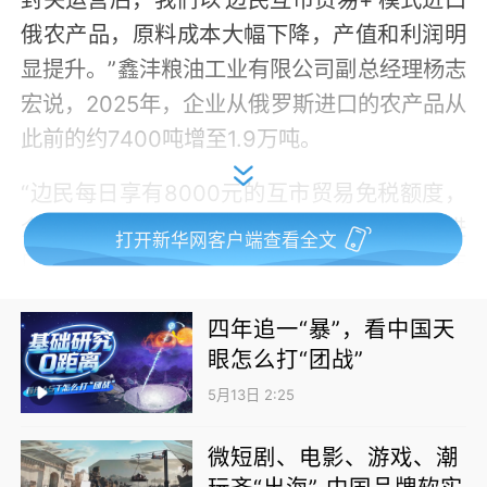
俄农产品，原料成本大幅下降，产值和利润明
显提升。”鑫沣粮油工业有限公司副总经理杨志
宏说，2025年，企业从俄罗斯进口的农产品从
此前的约7400吨增至1.9万吨。
“边民每日享有8000元的互市贸易免税额度，
企业通过边民合作社收购边民通过互贸渠道进
打开新华网客户端查看全文
口的农产品，既降低了采购成本，也让边民在
家门口获得收入，实现双赢。”满洲里中俄互市
四年追一“暴”，看中国天
贸易区经济发展局工作人员裴欣桐说。
眼怎么打“团战”
跨境粮食贸易离不开便捷的俄方枢纽。作为“中
5月13日 2:25
俄新陆路粮食走廊”旗舰设施，外贝加尔粮食储
运站还配备俄中双轨距线路，可实现粮食高效
微短剧、电影、游戏、潮
玩齐“出海” 中国品牌软实