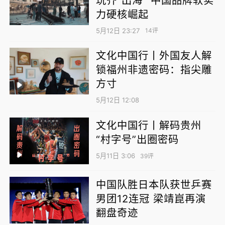
换装发运。
力硬核崛起
近年来，不少中国企业积极进入俄罗斯开展粮
5月12日 23:27
14评
食种植、加工和进出口贸易。从田间到车间，
文化中国行丨外国友人解
从口岸到餐桌，中俄粮食合作初步形成“境外种
锁福州非遗密码：指尖雕
植——跨境物流——落地加工——国内分销”链
方寸
条。俄罗斯外贝加尔边疆区行政长官亚历山大·
5月12日 12:08
奥西波夫表示，俄有机农产品对华供应前景广
阔。
文化中国行丨解码贵州
“村字号”出圈密码
原木入境“筑梦成屋”
5月11日 3:06
39评
在满洲里市天旺木业有限责任公司厂区，锯木
中国队胜日本队获世乒赛
声此起彼伏，进口自俄罗斯的木材经过切割、
男团12连冠 梁靖崑再演
打磨、拼装，成为风格各异的实木木屋。
翻盘奇迹