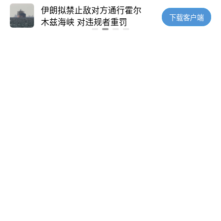
茗、茶文化体验等环节，在普及茶知识、倡导
伊朗拟禁止敌对方通行霍尔
法国下周开
下载客户端
健康生活方式的同时，生动展现江城茶文化的
木兹海峡 对违规者重罚
意的电话营
独特魅力，让大众近距离感受东方树叶的千年
底蕴。
打开新华网客户端查看全文
“控指标+调体质”：中西
医共筑中风“防火墙”
5月24日 9:00
66评
山西留神峪煤矿事故现
场：克服现场困难 全力
图为万里茶道博览馆揭牌试展现场。新华网发
搜救失联人员