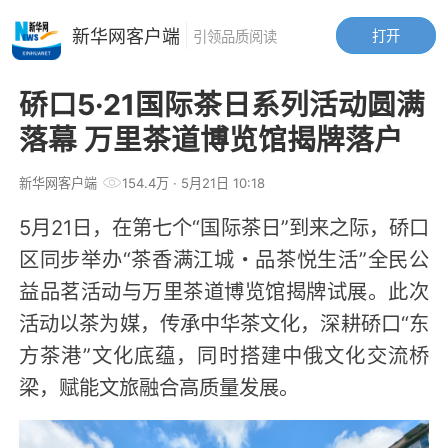
新华网客户端
打开
引领品质阅读
硚口5·21国际茶日系列活动圆满
落幕 万里茶道博览馆揭牌落户
新华网客户端
154.4万
· 5月21日 10:18
5月21日，在第七个“国际茶日”到来之际，硚口
区同步举办“茶香满江城・品茶悦生活”全民公
益品茗活动与万里茶道博览馆揭牌试展。此次
活动以茶为媒，传承中华茶文化，深耕硚口“东
方茶港”文化底蕴，同时搭建中俄文化交流桥
梁，赋能文旅融合高质量发展。