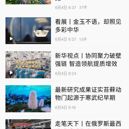
潮。将个人理想融入家国情怀，让信仰之声在
6月4日 6:37
37评
绿茵场上久久回荡。
看展丨金玉不语，却照见
多彩中华
晚风拂绿茵，乐声致青春。作为现代音乐学院
年度品牌活动，音乐节以晚风为幕，以草坪为
6月4日 6:27
13评
台，现场经典旋律与潮流乐声交织，洋溢着热
新华视点丨协同聚力破壁
烈鲜活的青春气息，为初夏的校园绘就出最动
强链 智造领航提质增效
人的青春底色，为青春学子定格了毕业的美好
6月4日 6:24
时光，展现了新时代青年“以美育人、以文化
人”的精神风貌。
最新研究成果证实苔藓动
物门起源于寒武纪早期
此次草坪音乐节正是“五育融合”育人理念在艺
6月4日 6:16
术实践中的生动呈现，从前期的策划筹备到现
场的热烈激情，五校师生同力，在多元风格的
走笔天下丨在俄罗斯最西
碰撞与融合中，引导学生在实际行动中认知