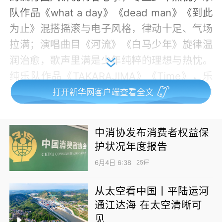
队作品《what a day》《dead man》《到此
为止》混搭摇滚与电子风格，律动十足、气场
拉满；演唱曲目《河流》《白马少年》旋律温
润治愈，歌声里满是少年纯粹的理想与热忱。
纯乐队作品《TAKARAJIMA》《Time》，乐
器间默契配合、层次分明，以纯粹的器乐律动
打开新华网客户端查看全文
带动全场，合唱《映山红》《错位时空》用和
声对话历史与当下，唱跳作品《Like Jennie》
中消协发布消费者权益保
则以热情的舞蹈展现蓬勃向上的青春活力。合
护状况年度报告
唱《明天会更好》由五院毕业班辅导员教师共
6月4日 6:38
25评
同演绎，不同学科背景的教育工作者以歌声凝
聚育人共识，传递出“五育共进、立德树人”的
从太空看中国丨平陆运河
共同愿景。当《我爱你中国》的音乐响起，全
通江达海 在太空清晰可
见
场师生与观众齐声高歌，现场气氛瞬间推向高