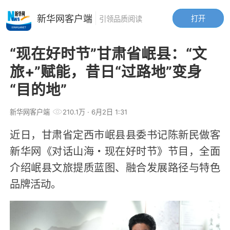
新华网客户端
打开
引领品质阅读
“现在好时节”甘肃省岷县：“文
旅+”赋能，昔日“过路地”变身
“目的地”
新华网客户端
210.1万
· 6月2日 1:31
近日，甘肃省定西市岷县县委书记陈新民做客
新华网《对话山海・现在好时节》节目，全面
介绍岷县文旅提质蓝图、融合发展路径与特色
品牌活动。