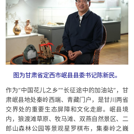
图为甘肃省定西市岷县县委书记陈新民。
作为“中国花儿之乡”“长征途中的加油站”，甘
肃岷县地处秦岭西端、青藏门户，是甘川两省
交界处的重要生态屏障和文化走廊。岷县境
内，狼渡滩草原、牧马滩、双燕自然景区、二
郎山森林公园等景观星罗棋布，集秦岭之巍