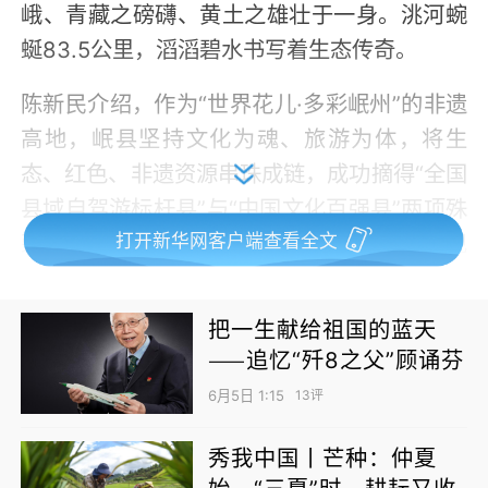
峨、青藏之磅礴、黄土之雄壮于一身。洮河蜿
蜒83.5公里，滔滔碧水书写着生态传奇。
陈新民介绍，作为“世界花儿·多彩岷州”的非遗
高地，岷县坚持文化为魂、旅游为体，将生
态、红色、非遗资源串珠成链，成功摘得“全国
县域自驾游标杆县”与“中国文化百强县”两项殊
荣。2025年，全县接待游客470万人次，实现
打开新华网客户端查看全文
旅游综合收入32亿元，同比增长37%。
把一生献给祖国的蓝天
——追忆“歼8之父”顾诵芬
6月5日 1:15
13评
秀我中国丨芒种：仲夏
始，“三夏”时，耕耘又收