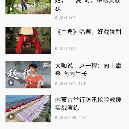
获
6月5日 1:07
图为岷县境内的洮河。
《主角》唱罢，好戏犹酣
围绕建设“甘肃南部生态文化旅游枢纽”，岷县
6月5日 1:06
今年推出“三二三”重点工程，即打造三大景
区、提升两大基地、举办三大活动。三大景区
大咖说丨赵一程：向上攀
中，狼渡草原景区正全力创建国家5A级旅游景
登 向内生长
区；岷山大景区依托红色文化，打造集观光、
6月5日 1:00
15评
休闲、体验于一体的综合性旅游目的地；洮河
内蒙古举行防汛抢险救援
生态文化体验景区融合茶马古道与藏族非遗文
实战演练
化，建设岷县文旅体验核心区。两大基地方
6月5日 0:46
11评
面，重点提升“平急两用”酒店和旅游接待中心
的承载能力。三大活动则包括岷县花儿会、赛