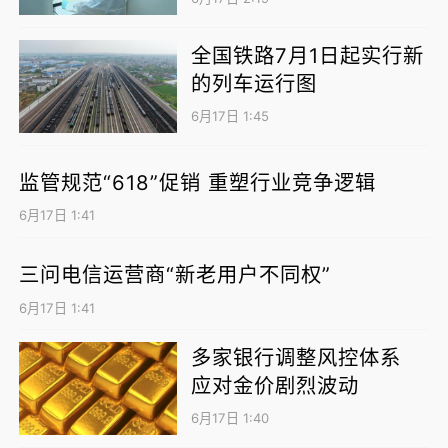
是他们踏上创业之路的初心。在榕台商陈依媄
全国铁路7月1日起实行新
聚焦烘焙赛道，创立自有品牌、开设工厂，一
的列车运行图
步步拓宽事业版图。
6月17日 1:45
监管规范“618”促销 重塑行业竞争逻辑
6月17日 1:41
三问电信运营商“新老用户不同权”
6月17日 1:41
多家银行调整风控体系
应对金价剧烈波动
从初来乍到的奔赴，到落地生根的坚守，在榕
台胞把匠心与情怀深深融入福州的城市肌理，
6月17日 1:40