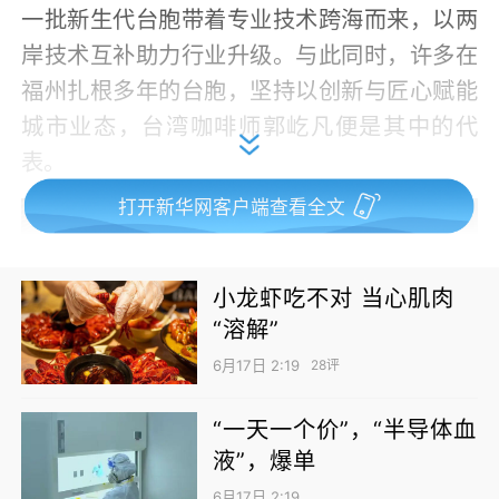
一批新生代台胞带着专业技术跨海而来，以两
岸技术互补助力行业升级。与此同时，许多在
福州扎根多年的台胞，坚持以创新与匠心赋能
城市业态，台湾咖啡师郭屹凡便是其中的代
表。
打开新华网客户端查看全文
小龙虾吃不对 当心肌肉
“溶解”
6月17日 2:19
28评
“一天一个价”，“半导体血
液”，爆单
将台湾风味带到榕城，是不少台胞的心愿，也
6月17日 2:19