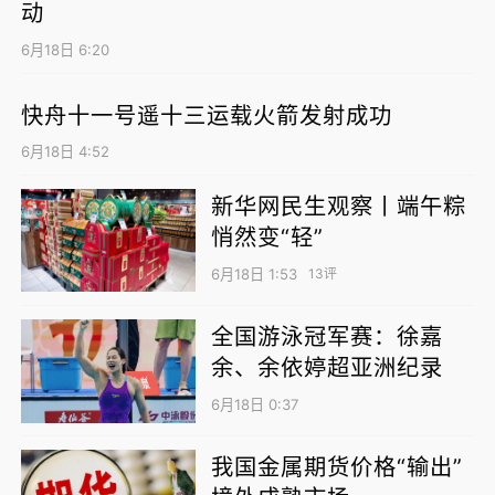
动
6月18日 6:20
快舟十一号遥十三运载火箭发射成功
6月18日 4:52
新华网民生观察丨端午粽
名家对谈
悄然变“轻”
6月13日文化和自然遗产日当天，中国古谱研
6月18日 1:53
13评
究工作坊作为核心活动如期举办。中国古谱是
全国游泳冠军赛：徐嘉
承载中华传统音乐的重要载体，是中国人独特
余、余依婷超亚洲纪录
音乐实践和审美选择的证明。来自中央音乐学
院、中国音乐学院、上海音乐学院、新疆艺术
6月18日 0:37
学院、浙江音乐学院等八余专业院校古谱研究
我国金属期货价格“输出”
领域顶尖专家齐聚一堂，围绕古谱文献考释、