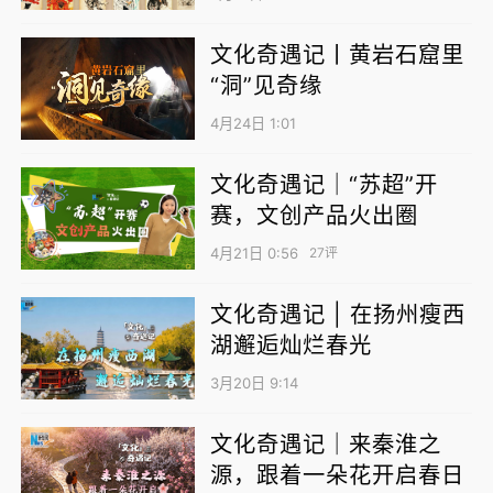
文化奇遇记丨黄岩石窟里
“洞”见奇缘
4月24日 1:01
文化奇遇记｜“苏超”开
赛，文创产品火出圈
4月21日 0:56
27评
文化奇遇记 | 在扬州瘦西
湖邂逅灿烂春光
3月20日 9:14
文化奇遇记｜来秦淮之
源，跟着一朵花开启春日