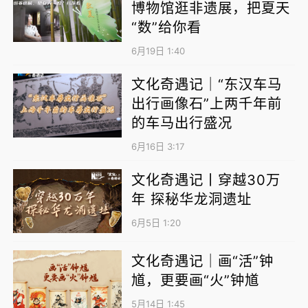
博物馆逛非遗展，把夏天
“数”给你看
6月19日 1:40
文化奇遇记｜“东汉车马
出行画像石”上两千年前
的车马出行盛况
6月16日 3:17
文化奇遇记丨穿越30万
年 探秘华龙洞遗址
6月5日 1:20
文化奇遇记｜画“活”钟
馗，更要画“火”钟馗
5月14日 1:45