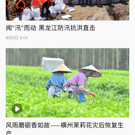
闻“汛”而动 黑龙江防汛抗洪直击
8月6日 8:04
风雨磨砺香如故——横州茉莉花灾后恢复生
产