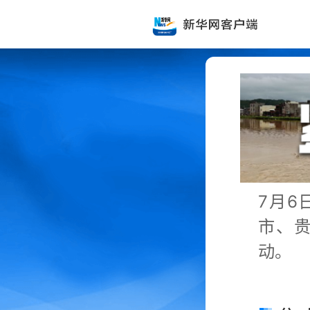
7月6
市、
动。