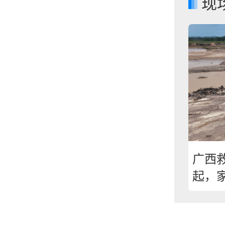
现
广西
起，