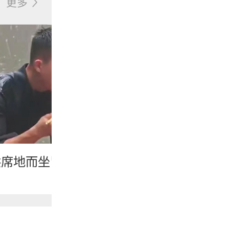
更多
洪席地而坐冒雨吃饭的消防员
风雨里的守
纪实