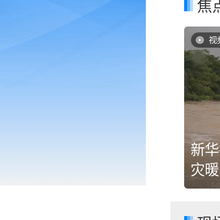
焦
视
新华
防汛救援一线实录
灾暖