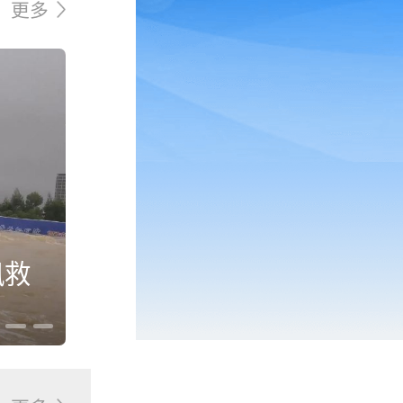
更多
汛救
全力转移安置 加快水电恢
灾见闻