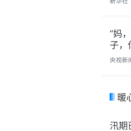
新华社
“妈
子，
暖
汛期