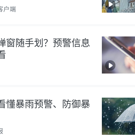
客户端
弹窗随手划？预警信息
看
看懂暴雨预警、防御暴
报