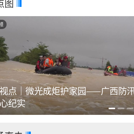
点图
频
视点｜微光成炬护家园——广西防
心纪实