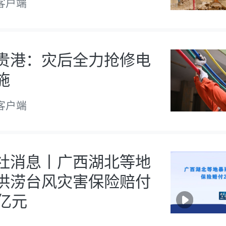
客户端
贵港：灾后全力抢修电
施
客户端
社消息丨广西湖北等地
洪涝台风灾害保险赔付
9亿元