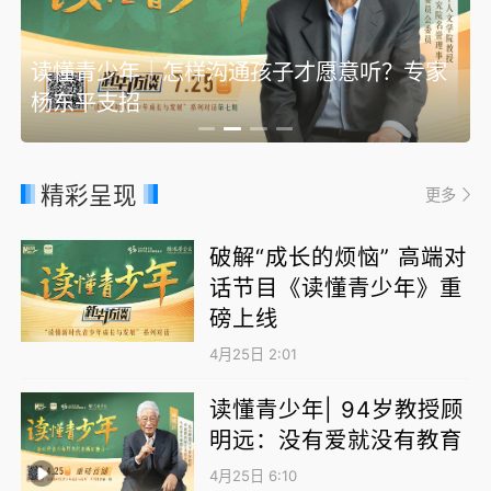
读懂青少年｜怎样沟通孩子才愿意听？专家
杨东平支招
精彩呈现
更多
破解“成长的烦恼” 高端对
话节目《读懂青少年》重
磅上线
4月25日 2:01
读懂青少年| 94岁教授顾
明远：没有爱就没有教育
4月25日 6:10